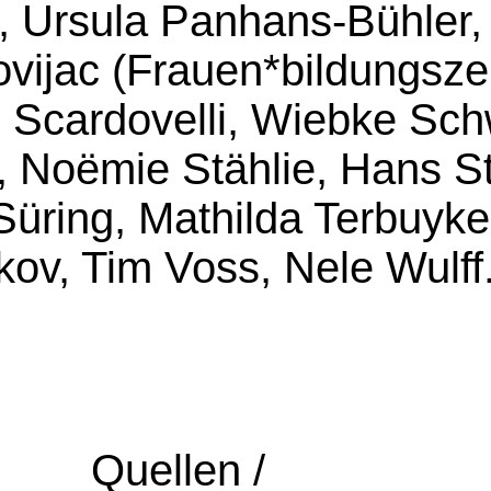
Ursula Panhans-Bühler, Ph
 Povijac (Frauen*bildun
 Scardovelli, Wiebke Sch
 Noëmie Stählie, Hans St
Süring, Mathilda Terbuyk
lkov, Tim Voss, Nele Wulff
Quellen /