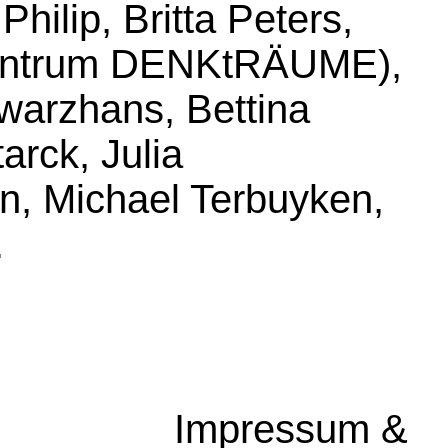
ilip, Britta Peters,
gszentrum DENKtRÄUME),
warzhans, Bettina
arck, Julia
en, Michael Terbuyken,
.
Impressum &