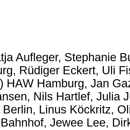
ja Aufleger, Stephanie B
g, Rüdiger Eckert, Uli F
) HAW Hamburg, Jan Gaza
sen, Nils Hartlef, Julia 
erlin, Linus Köckritz, Oli
Bahnhof, Jewee Lee, Dirk