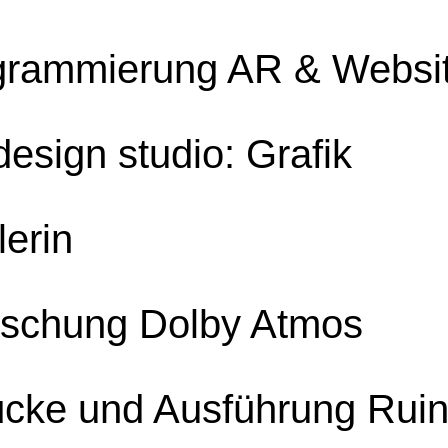
grammierung AR & Websi
esign studio: Grafik
erin
schung Dolby Atmos
ücke und Ausführung Rui